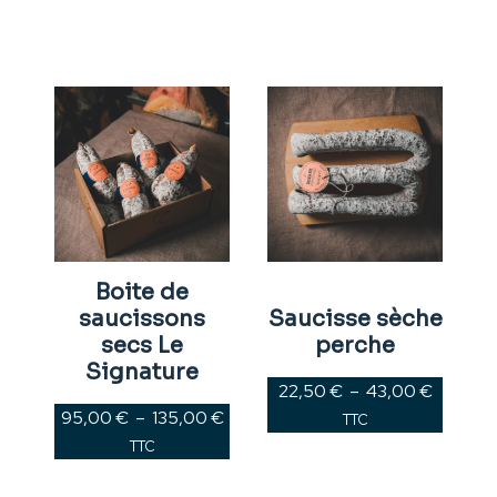
Plage
Plage
de
de
prix :
prix :
95,00 €
22,50 €
à
à
135,00 €
43,00 €
Boite de
saucissons
Saucisse sèche
secs Le
perche
Signature
22,50
€
–
43,00
€
95,00
€
–
135,00
€
TTC
TTC