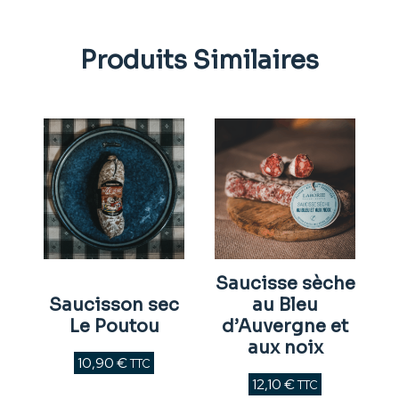
Produits Similaires
Saucisse sèche
Saucisson sec
au Bleu
Le Poutou
d’Auvergne et
aux noix
10,90
€
TTC
12,10
€
TTC